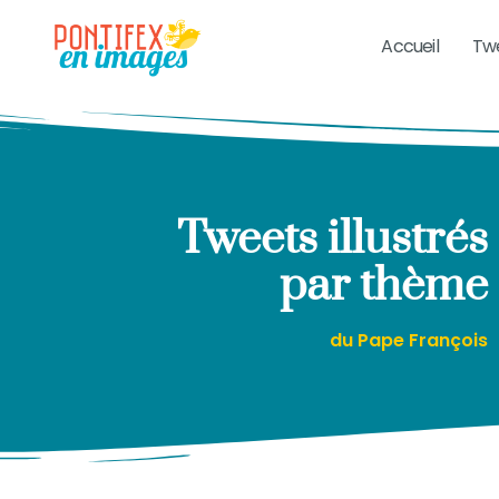
Accueil
Twe
Tweets illustrés
par thème
du Pape François