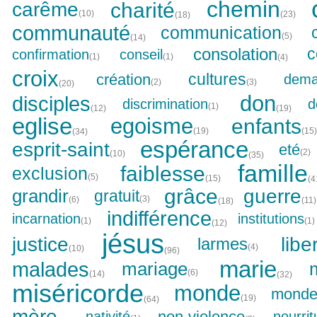
chemin
charité
carême
(10)
(23)
(18)
communauté
communication
(5)
(14)
consolation
c
confirmation
conseil
(1)
(1)
(4)
croix
cultures
création
dema
(2)
(3)
(20)
don
disciples
discrimination
d
(1)
(12)
(19)
eglise
egoisme
enfants
(19)
(15)
(34)
espérance
esprit-saint
eté
(2)
(10)
(35)
famille
faiblesse
exclusion
(5)
(15)
(4
grâce
guerre
grandir
gratuit
(3)
(6)
(11)
(18)
indifférence
incarnation
institutions
(1)
(1)
(12)
jésus
justice
libe
larmes
(4)
(10)
(96)
marie
malades
mariage
(6)
(14)
(32)
miséricorde
monde
monde 
(19)
(64)
mère
non-violence
nativité
nourrit