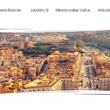
ets illustrés
Laudato Si
Misericordiae Vultus
Abécéd