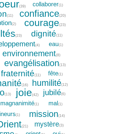
oeur
collaborer
(1)
(39)
confiance
on
(11)
(20)
courage
ption
(2)
(23)
ultés
dignité
(11)
(23)
eloppement
eau
(1)
(4)
environnement
(8)
evangélisation
(13)
fraternité
fête
(1)
(11)
anité
humilité
(12)
(16)
joie
io
jubilé
(6)
(13)
(42)
magnanimité
mal
(1)
(1)
mission
ineurs
(1)
(14)
rient
mystère
(3)
(21)
isme
orient
oui