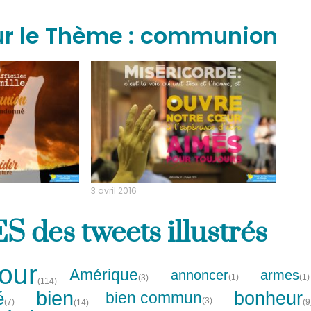
ur le Thème : communion
3 avril 2016
des tweets illustrés
our
Amérique
annoncer
armes
(1)
(1)
(3)
(114)
bien
bonheur
é
bien commun
(3)
(7)
(9
(14)