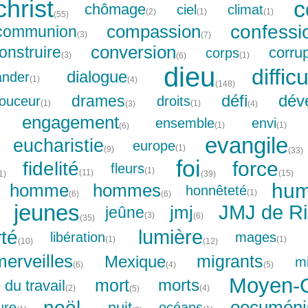
christ
c
chômage
ciel
climat
(1)
(1)
(2)
(55)
confessi
compassion
communion
(3)
(7)
conversion
onstruire
corru
corps
(1)
(3)
(6)
dieu
diffic
dialogue
nder
(1)
(4)
(148)
défi
dév
drames
ouceur
droits
(1)
(1)
(3)
(4)
engagement
ensemble
envi
(1)
(1)
(6)
evangile
eucharistie
europe
(1)
(9)
(33)
foi
force
fidelité
fleurs
(1)
(11)
(15)
(39)
1)
hum
homme
hommes
honnêteté
(1)
(6)
(6)
jeunes
JMJ de R
jmj
jeûne
(3)
(6)
(35)
lumière
rté
libération
mages
(1)
(1)
(10)
(12)
merveilles
migrants
Mexique
m
(4)
(6)
(5)
Moyen-O
mort
morts
du travail
(2)
(4)
(5)
noël
oecumén
nuit
ure
océans