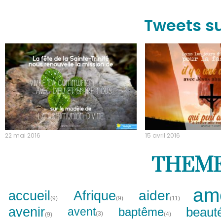
Tweets s
22 mai 2016
15 avril 2016
THEMES 
am
aider
accueil
Afrique
(9)
(9)
(11)
avenir
beaut
baptême
avent
(3)
(4)
(9)