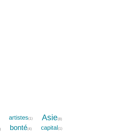
Asie
artistes
(1)
(8)
bonté
capital
(1)
(4)
)